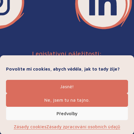
Legislativní náležitosti:
Ochrana osobních údajů
Povolíte mi cookies, abych věděla, jak to tady žije?
Zásady
cookies
Všeobecné obchodní podmínky
Jasně!
Ne, jsem tu na tajno.
Předvolby
Zásady cookies
Zásady zpracování osobních údajů
Ing. arch. Markéta Heralecká • IČO:
88542866
•