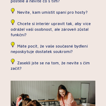
postele a nevíte co s tím?
Nevíte, kam umístit spaní pro hosty?
Chcete si interiér upravit tak, aby více
odrážel vaši osobnost, ale zároveň zůstal
funkční?
Máte pocit, že vaše současné bydlení
neposkytuje dostatek soukromí?
Zasekli jste se na tom, že nevíte s čím
začít?