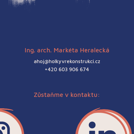

Ing. arch. Markéta Heralecká

ahoj@holkyvrekonstrukci.cz
+420 603 906 674
Zůstaňme v kontaktu: